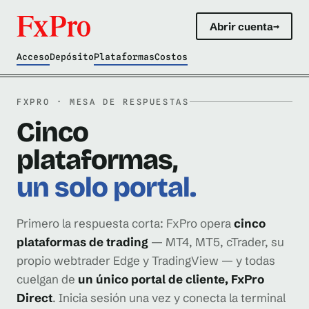
Abrir cuenta
→
Acceso
Depósito
Plataformas
Costos
FXPRO · MESA DE RESPUESTAS
Cinco
plataformas,
un solo portal.
Primero la respuesta corta: FxPro opera
cinco
plataformas de trading
— MT4, MT5, cTrader, su
propio webtrader Edge y TradingView — y todas
cuelgan de
un único portal de cliente, FxPro
Direct
. Inicia sesión una vez y conecta la terminal